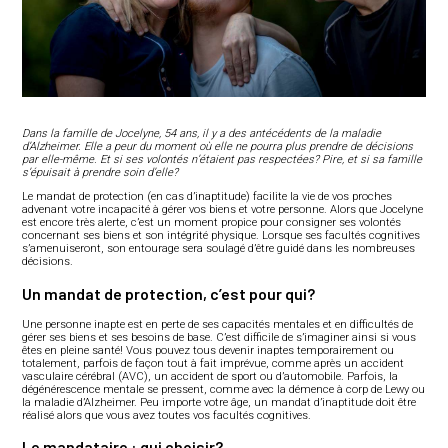
Dans la famille de Jocelyne, 54 ans, il y a des antécédents de la maladie
d’Alzheimer. Elle a peur du moment où elle ne pourra plus prendre de décisions
par elle-même. Et si ses volontés n’étaient pas respectées? Pire, et si sa famille
s’épuisait à prendre soin d’elle?
Le mandat de protection (en cas d’inaptitude) facilite la vie de vos proches
advenant votre incapacité à gérer vos biens et votre personne. Alors que Jocelyne
est encore très alerte, c’est un moment propice pour consigner ses volontés
concernant ses biens et son intégrité physique. Lorsque ses facultés cognitives
s’amenuiseront, son entourage sera soulagé d’être guidé dans les nombreuses
décisions.
Un mandat de protection, c’est pour qui?
Une personne inapte est en perte de ses capacités mentales et en difficultés de
gérer ses biens et ses besoins de base. C’est difficile de s’imaginer ainsi si vous
êtes en pleine santé! Vous pouvez tous devenir inaptes temporairement ou
totalement, parfois de façon tout à fait imprévue, comme après un accident
vasculaire cérébral (AVC), un accident de sport ou d’automobile. Parfois, la
dégénérescence mentale se pressent, comme avec la démence à corp de Lewy ou
la maladie d’Alzheimer. Peu importe votre âge, un mandat d’inaptitude doit être
réalisé alors que vous avez toutes vos facultés cognitives.
Le mandataire : qui choisir?