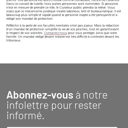
d’amis. Une personne est alors choisie comme conseillère, tutrice ou curatrice.
Dans ce conseil de tutelle, trois autres personnes sont nommées. Si personne
n’est en mesure de prendre ce rôle, le Curateur public prendra la relève. Vous
voyez que ce mécanisme juridique s’avère laborieux, lent et bureaucratique. Il est
beaucoup plus simple et rapide quand la personne inapte a été prévoyante et a
rédigé son mandat de protection.
Réfléchir à la perte de vos facultés mentales n’est pas joyeux. Mais la rédaction
d’un mandat de protection simplifie la vie de vos proches, tout en garantissant
le respect de vos volontés.
Contactez-nous
pour vous protéger, ainsi que votre
famille. Un mandat rédigé devant notaire est très difficile à contester devant les
tribunaux.
Abonnez-vous
à notre
infolettre pour rester
informé.