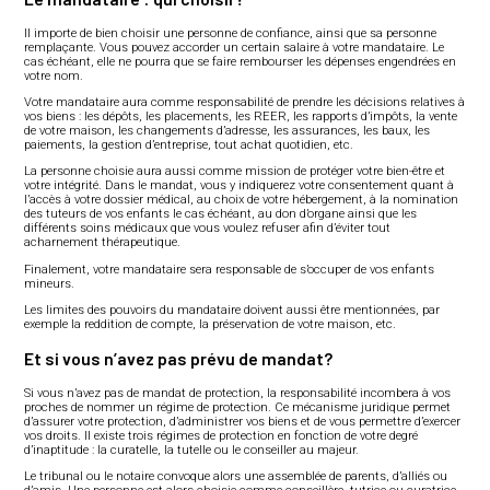
Il importe de bien choisir une personne de confiance, ainsi que sa personne
remplaçante. Vous pouvez accorder un certain salaire à votre mandataire. Le
cas échéant, elle ne pourra que se faire rembourser les dépenses engendrées en
votre nom.
Votre mandataire aura comme responsabilité de prendre les décisions relatives à
vos biens : les dépôts, les placements, les REER, les rapports d’impôts, la vente
de votre maison, les changements d’adresse, les assurances, les baux, les
paiements, la gestion d’entreprise, tout achat quotidien, etc.
La personne choisie aura aussi comme mission de protéger votre bien-être et
votre intégrité. Dans le mandat, vous y indiquerez votre consentement quant à
l’accès à votre dossier médical, au choix de votre hébergement, à la nomination
des tuteurs de vos enfants le cas échéant, au don d’organe ainsi que les
différents soins médicaux que vous voulez refuser afin d’éviter tout
acharnement thérapeutique.
Finalement, votre mandataire sera responsable de s’occuper de vos enfants
mineurs.
Les limites des pouvoirs du mandataire doivent aussi être mentionnées, par
exemple la reddition de compte, la préservation de votre maison, etc.
Et si vous n’avez pas prévu de mandat?
Si vous n’avez pas de mandat de protection, la responsabilité incombera à vos
proches de nommer un régime de protection. Ce mécanisme juridique permet
d’assurer votre protection, d’administrer vos biens et de vous permettre d’exercer
vos droits. Il existe trois régimes de protection en fonction de votre degré
d’inaptitude : la curatelle, la tutelle ou le conseiller au majeur.
Le tribunal ou le notaire convoque alors une assemblée de parents, d’alliés ou