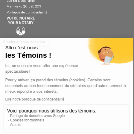
205 Bd Desjardins,
Maniwaki, QC J9E 2C9
Politique de confidentialité
Contactez-nous
Téléphone Gatineau :
819-205-1222
Télécopieur :
819-205-1143
Téléphone Gracefield :
819-463-2880
Téléphone Maniwaki :
819 449-7700
ENVOYER UN MESSAGE
Suivez-nous sur nos réseaux sociaux